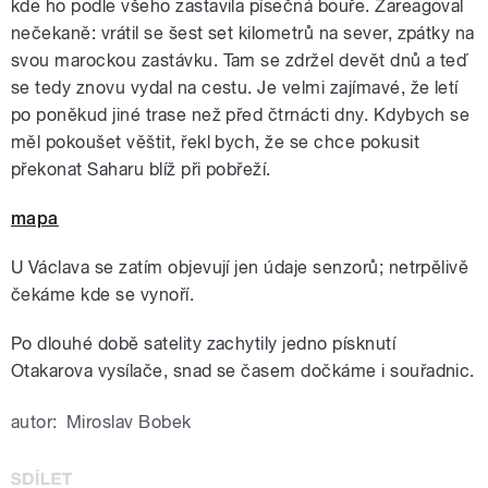
kde ho podle všeho zastavila písečná bouře. Zareagoval
nečekaně: vrátil se šest set kilometrů na sever, zpátky na
svou marockou zastávku. Tam se zdržel devět dnů a teď
se tedy znovu vydal na cestu. Je velmi zajímavé, že letí
po poněkud jiné trase než před čtrnácti dny. Kdybych se
měl pokoušet věštit, řekl bych, že se chce pokusit
překonat Saharu blíž při pobřeží.
mapa
U Václava se zatím objevují jen údaje senzorů; netrpělivě
čekáme kde se vynoří.
Po dlouhé době satelity zachytily jedno písknutí
Otakarova vysílače, snad se časem dočkáme i souřadnic.
autor:
Miroslav Bobek