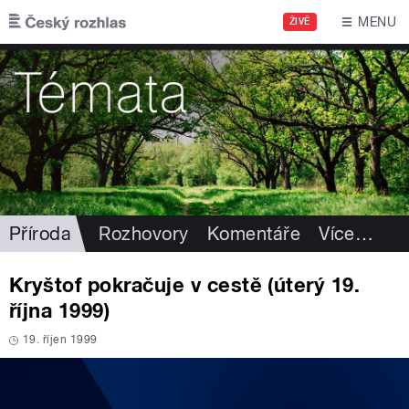
Přejít k hlavnímu obsahu
MENU
ŽIVĚ
Příroda
Rozhovory
Komentáře
Více
…
Kryštof pokračuje v cestě (úterý 19.
října 1999)
19. říjen 1999