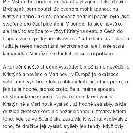
P.S. Vstup do pondělního Dobrého jitra jsme také dělali z
Brd; tajně jsem doufal, že bychom mohli kápnout na
Kristýnu nebo Jakuba, poněvadž nedělní počasí bylo jako
stvořené pro čapí plachtění. V pondělí to sice nevyšlo,
ale i teď to stojí za to - vždyť Kristýna cestu z Čech do
tropů a zase zpátky absolvovala s "batůžkem" už třikrát a
tudíž je nejen nedostižná rekordmanka, ale i naše stará
kamarádka. Nemůžu se dočkat, až se s ní potkám.
A konečně ještě stručné vysvětlení, proč jsme nevěděli o
Kristýně a nevíme o Martinovi: v Evropě je lokalizace
satelitních vysílačů stále problematičtější jednak proto, že
jich tu je hodně, jednak proto, že tu máme spoustu
elektronického smogu. Navíc baterie, které jsou v
Kristýnině a Martinově vysílači, už hodně zeslábly, takže
družice zkrátka skoro nic nezaslechnou (i zmatky kolem
toho, kde se ve Španělsku zastavila Kristýna, vyplývaly z
toho, že družice její vysílač slyšely jen tehdy, když byly