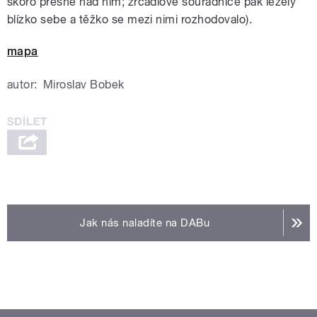
skoro přesně nad ním; zrcadlové souřadnice pak ležely
blízko sebe a těžko se mezi nimi rozhodovalo).
mapa
autor:
Miroslav Bobek
Jak nás naladíte na DABu