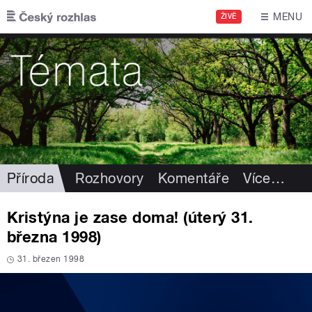
Přejít k hlavnímu obsahu
MENU
ŽIVĚ
Příroda
Rozhovory
Komentáře
Více
…
Kristýna je zase doma! (úterý 31.
března 1998)
31. březen 1998