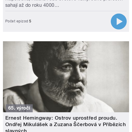
sahají až do roku 4000…
Počet epizod
5
65. výročí
Ernest Hemingway: Ostrov uprostřed proudu.
Ondřej Mikulášek a Zuzana Ščerbová v Příbězích
slavných