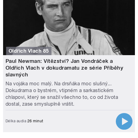
Oldřich Vlach 85
Paul Newman: Vítězství? Jan Vondráček a
Oldřich Vlach v dokudramatu ze série Příběhy
slavných
Na vojáka moc malý. Na drsňáka moc slušný...
Dokudrama o bystrém, vtipném a sarkastickém
chlapovi, který se snažil všechno to, co od života
dostal, zase smysluplně vrátit.
Délka audia
26 minut