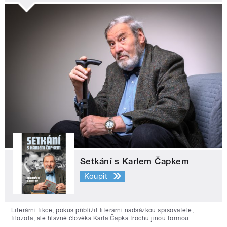
Setkání s Karlem Čapkem
Koupit
Literární fikce, pokus přiblížit literární nadsázkou spisovatele,
filozofa, ale hlavně člověka Karla Čapka trochu jinou formou.