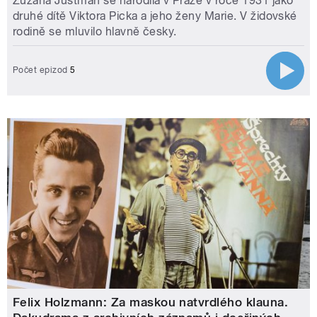
Zuzana Justman se narodila v Praze v roce 1931 jako
druhé dítě Viktora Picka a jeho ženy Marie. V židovské
rodině se mluvilo hlavně česky.
Počet epizod
5
Felix Holzmann: Za maskou natvrdlého klauna.