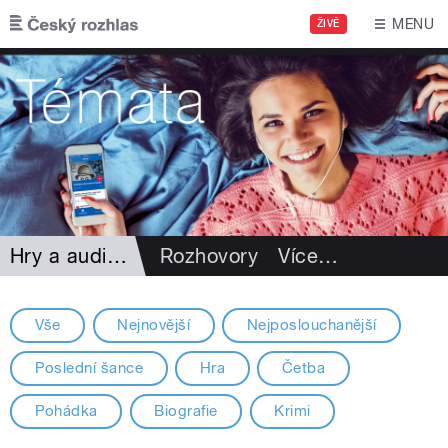
Přejít k hlavnímu obsahu
MENU
ŽIVĚ
Hry a audioknihy
Rozhovory
Více
…
Vše
Nejnovější
Nejposlouchanější
Poslední šance
Hra
Četba
Pohádka
Biografie
Krimi