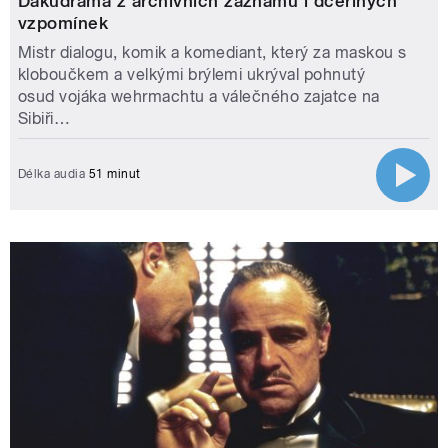
Dakudrama z archivních záznamů i dceřiných
vzpomínek
Mistr dialogu, komik a komediant, který za maskou s
kloboučkem a velkými brýlemi ukrýval pohnutý
osud vojáka wehrmachtu a válečného zajatce na
Sibiři…
Délka audia
51 minut