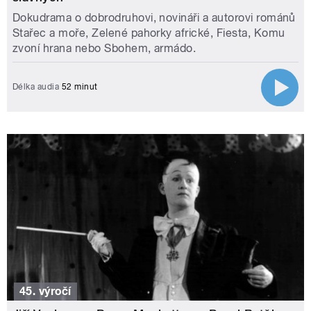
Dokudrama o dobrodruhovi, novináři a autorovi románů
Stařec a moře, Zelené pahorky africké, Fiesta, Komu
zvoní hrana nebo Sbohem, armádo.
Délka audia
52 minut
45. výročí