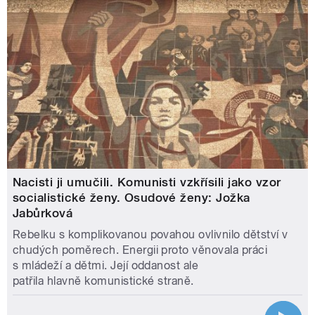
Nacisti ji umučili. Komunisti vzkřísili jako vzor
socialistické ženy. Osudové ženy: Jožka
Jabůrková
Rebelku s komplikovanou povahou ovlivnilo dětství v
chudých poměrech. Energii proto věnovala práci
s mládeží a dětmi. Její oddanost ale
patřila hlavně komunistické straně.