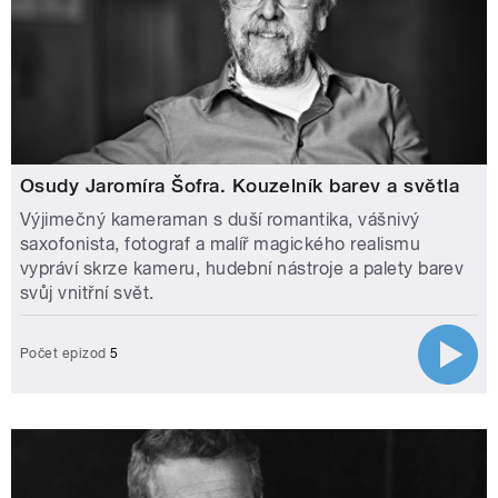
Osudy Jaromíra Šofra. Kouzelník barev a světla
Výjimečný kameraman s duší romantika, vášnivý
saxofonista, fotograf a malíř magického realismu
vypráví skrze kameru, hudební nástroje a palety barev
svůj vnitřní svět.
Počet epizod
5