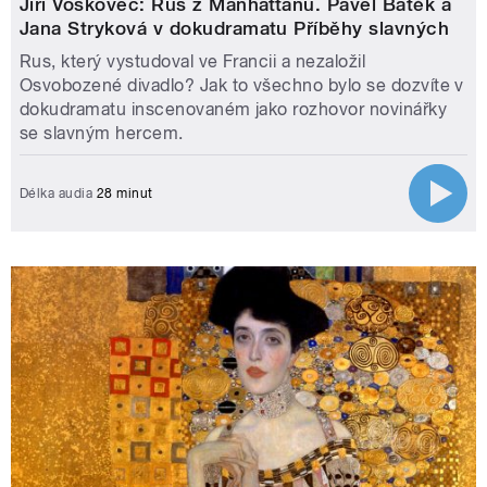
Jiří Voskovec: Rus z Manhattanu. Pavel Batěk a
Jana Stryková v dokudramatu Příběhy slavných
Rus, který vystudoval ve Francii a nezaložil
Osvobozené divadlo? Jak to všechno bylo se dozvíte v
dokudramatu inscenovaném jako rozhovor novinářky
se slavným hercem.
Délka audia
28 minut