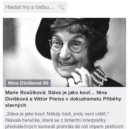
Nina Divíšková 90
Marie Rosůlková: Sláva je jako kouř… Nina
Divíšková a Viktor Preiss v dokudramatu Příběhy
slavných
„Sláva je jako kouř. Někdy čadí, jindy není vidět,“
říkávala herečka, která se z brilantní interpretky
předválečných komedií prohrála do rolí vtipem jiskřících