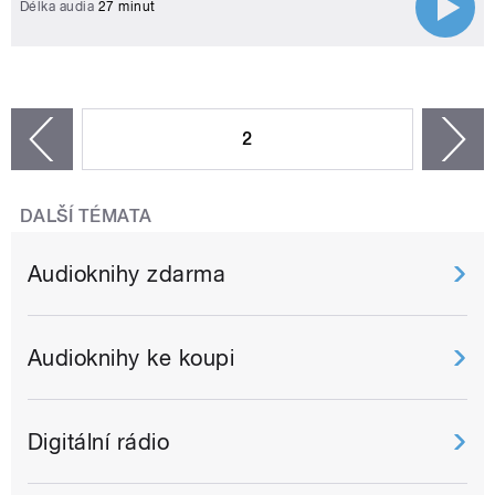
Délka audia
27 minut
STRÁNKY
2
n
zí
DALŠÍ TÉMATA
Audioknihy zdarma
Audioknihy ke koupi
Digitální rádio