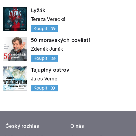
Lyžák
Tereza Verecká
Koupit
50 moravských pověstí
Zdeněk Junák
Koupit
Tajuplný ostrov
Jules Verne
Koupit
Český rozhlas
O nás