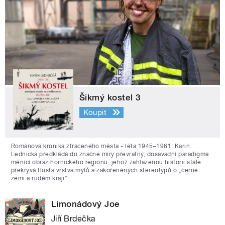
Šikmý kostel 3
Koupit
Románová kronika ztraceného města - léta 1945–1961. Karin
Lednická předkládá do značné míry převratný, dosavadní paradigma
měnící obraz hornického regionu, jehož zahlazenou historii stále
překrývá tlustá vrstva mýtů a zakořeněných stereotypů o „černé
zemi a rudém kraji“.
Limonádový Joe
Jiří Brdečka