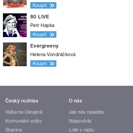
Koupit
80 LIVE
Petr Hapka
Koupit
Evergreeny
Helena Vondráčková
Koupit
Český rozhlas
O nás
Válka na Ukrajině
Jak nás naladíte
Komunální volby
Nápověda
Stanice
Lidé v rádiu