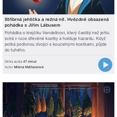
Stříbrná jehlička a režná nit. Hvězdně obsazená
pohádka s Jiřím Lábusem
Pohádka o krejčíku Vendelínovi, který častěji než jehlu
svírá v ruce dřevěné kostky a holduje hazardu. Když
potká podivnou dvojici s kouzelnými kostkami, půjde
do tuhého.
Délka audia
47 minut
Autor
Milena Mathausová