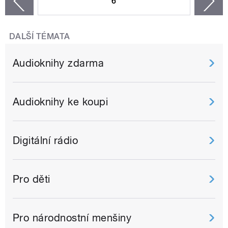
6
n
zí
DALŠÍ TÉMATA
Audioknihy zdarma
Audioknihy ke koupi
Digitální rádio
Pro děti
Pro národnostní menšiny