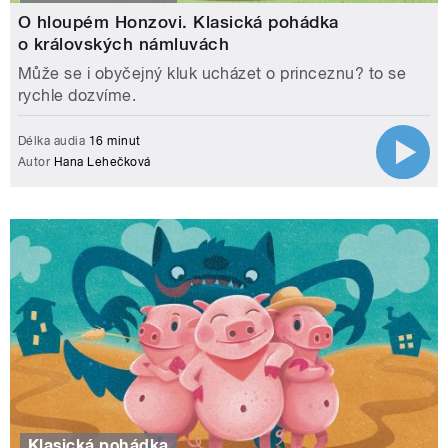
O hloupém Honzovi. Klasická pohádka
o královských námluvách
Může se i obyčejný kluk ucházet o princeznu? to se
rychle dozvíme.
Délka audia
16 minut
Autor
Hana Lehečková
Klasická pohádka