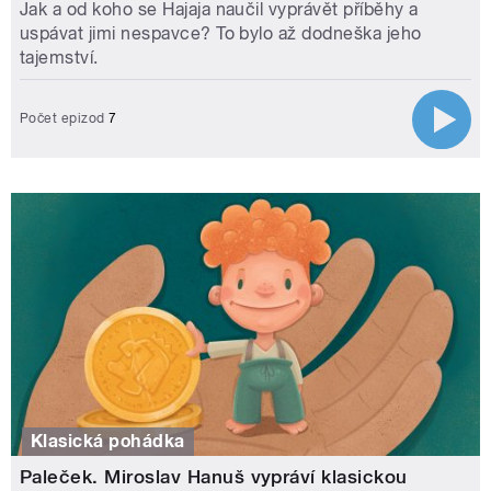
Jak a od koho se Hajaja naučil vyprávět příběhy a
uspávat jimi nespavce? To bylo až dodneška jeho
tajemství.
Počet epizod
7
Klasická pohádka
Paleček. Miroslav Hanuš vypráví klasickou