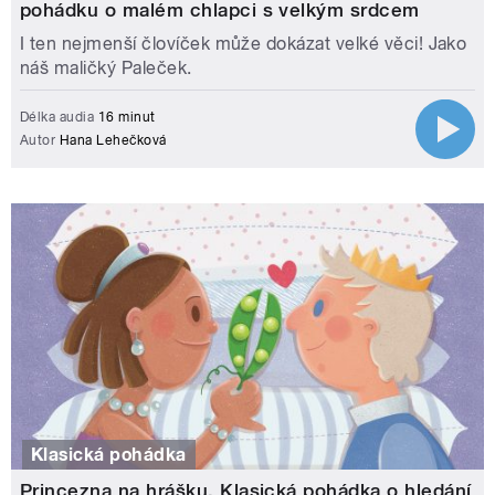
pohádku o malém chlapci s velkým srdcem
I ten nejmenší človíček může dokázat velké věci! Jako
náš maličký Paleček.
Délka audia
16 minut
Autor
Hana Lehečková
Klasická pohádka
Princezna na hrášku. Klasická pohádka o hledání