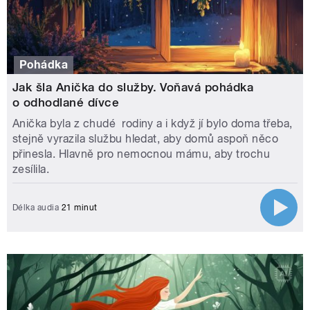
Pohádka
Jak šla Anička do služby. Voňavá pohádka
o odhodlané dívce
Anička byla z chudé rodiny a i když jí bylo doma třeba,
stejně vyrazila službu hledat, aby domů aspoň něco
přinesla. Hlavně pro nemocnou mámu, aby trochu
zesílila.
Délka audia
21 minut