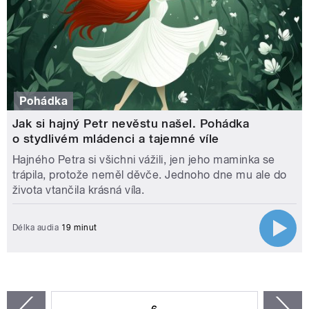
Pohádka
Jak si hajný Petr nevěstu našel. Pohádka
o stydlivém mládenci a tajemné víle
Hajného Petra si všichni vážili, jen jeho maminka se
trápila, protože neměl děvče. Jednoho dne mu ale do
života vtančila krásná víla.
Délka audia
19 minut
STRÁNKY