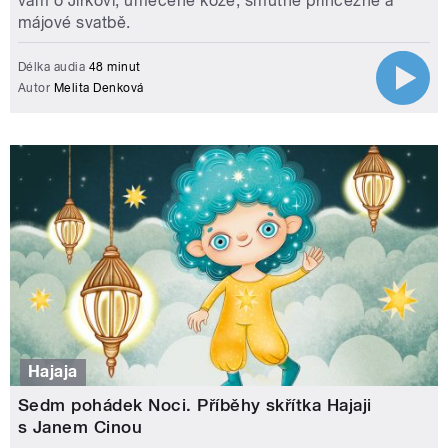
vám o Jirkovi, umečené koze, smutné princezně a
májové svatbě.
Délka audia
48 minut
Autor
Melita Denková
Hajaja
Sedm pohádek Noci. Příběhy skřítka Hajaji
s Janem Cinou