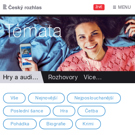
Přejít k hlavnímu obsahu
MENU
ŽIVĚ
Hry a audioknihy
Rozhovory
Více
…
Vše
Nejnovější
Nejposlouchanější
Poslední šance
Hra
Četba
Pohádka
Biografie
Krimi