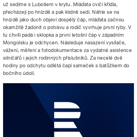
už sedíme s Lubošem v krytu. Mláďata cvičí křídla,
přecházejí po hnízdě a pak klidně sedí. Náhle se na
hnízdě jako duch objeví dospělý čáp, mláďata začnou
okamžitě žadonit o potravu a rodič vyvrhuje první ryby. V
tu chvíli padá i sklopka a první letošní čáp v západním
Mongolsku je odchycen. Následuje nasazení vysílače,
vážení, měření a fotodokumentace za vydatné asistence
silničářů i jejich rodinných příslušníků. Za necelé dvě
hodiny po odchytu odlétá čapí sameček s batůžkem do
bočního údolí.