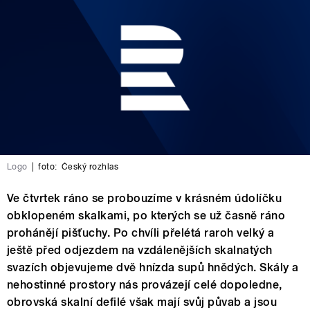
Logo
|
foto:
Český rozhlas
Ve čtvrtek ráno se probouzíme v krásném údolíčku
obklopeném skalkami, po kterých se už časně ráno
prohánějí pišťuchy. Po chvíli přelétá raroh velký a
ještě před odjezdem na vzdálenějších skalnatých
svazích objevujeme dvě hnízda supů hnědých. Skály a
nehostinné prostory nás provázejí celé dopoledne,
obrovská skalní defilé však mají svůj půvab a jsou