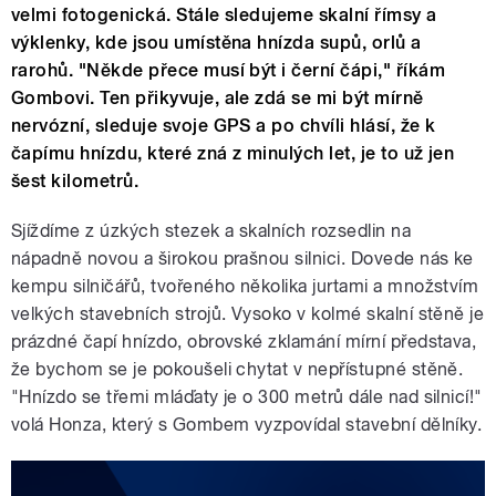
velmi fotogenická. Stále sledujeme skalní římsy a
výklenky, kde jsou umístěna hnízda supů, orlů a
rarohů. "Někde přece musí být i černí čápi," říkám
Gombovi. Ten přikyvuje, ale zdá se mi být mírně
nervózní, sleduje svoje GPS a po chvíli hlásí, že k
čapímu hnízdu, které zná z minulých let, je to už jen
šest kilometrů.
Sjíždíme z úzkých stezek a skalních rozsedlin na
nápadně novou a širokou prašnou silnici. Dovede nás ke
kempu silničářů, tvořeného několika jurtami a množstvím
velkých stavebních strojů. Vysoko v kolmé skalní stěně je
prázdné čapí hnízdo, obrovské zklamání mírní představa,
že bychom se je pokoušeli chytat v nepřístupné stěně.
"Hnízdo se třemi mláďaty je o 300 metrů dále nad silnicí!"
volá Honza, který s Gombem vyzpovídal stavební dělníky.