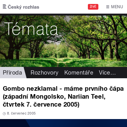
Přejít k hlavnímu obsahu
MENU
ŽIVĚ
Příroda
Rozhovory
Komentáře
Více
…
Gombo nezklamal - máme prvního čápa
(západní Mongolsko, Nariian Teel,
čtvrtek 7. července 2005)
8. červenec 2005