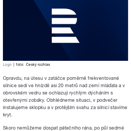
Logo
|
foto:
Český rozhlas
Opravdu, na útesu v zatáčce poměrně frekventované
silnice sedí ve hnízdě asi 20 metrů nad zemí mláďata a v
obrovském vedru se ochlazují rychlým dýcháním s
otevřenými zobáky. Obhlédneme situaci, v podvečer
instalujeme sklopku a v protějším svahu za silnicí stavíme
kryt.
Skoro nemůžeme dospat pátečního rána, po půl sedmé