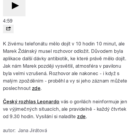
4:59
K živému telefonátu mělo dojít v 10 hodin 10 minut, ale
Marek Ždánský musel rozhovor odložit. Důvodem byla
aplikace další dávky antibiotik, ke které právě mělo dojít.
Jak nám Marek později vysvětlil, atmosféra v pavilonu
byla velmi vzrušená. Rozhovor ale nakonec - i když s
malým zpožděním - proběhl a vy si jeho záznam můžete
poslechnout
zde
.
Český rozhlas Leonardo
vás o gorilách neinformuje jen
ve výjimečných situacích, ale pravidelně - každý čtvrtek
od 9.30 hodin. Vysílání si naladíte
zde
.
autor:
Jana Jirátová