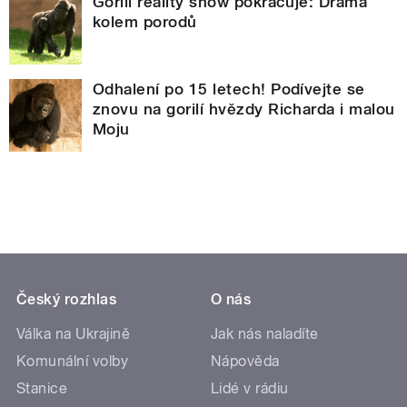
Gorilí reality show pokračuje: Drama
kolem porodů
Odhalení po 15 letech! Podívejte se
znovu na gorilí hvězdy Richarda i malou
Moju
Český rozhlas
O nás
Válka na Ukrajině
Jak nás naladíte
Komunální volby
Nápověda
Stanice
Lidé v rádiu