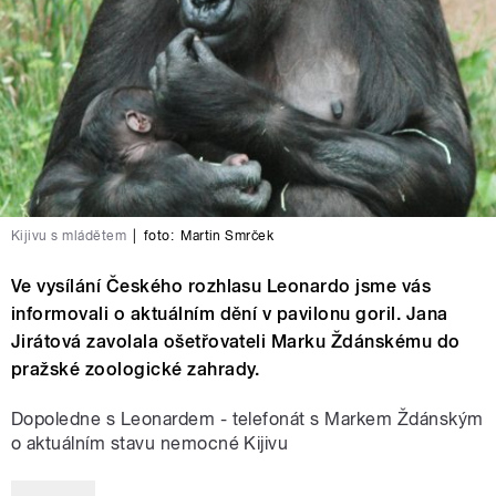
Kijivu s mládětem
|
foto:
Martin Smrček
Ve vysílání Českého rozhlasu Leonardo jsme vás
informovali o aktuálním dění v pavilonu goril. Jana
Jirátová zavolala ošetřovateli Marku Ždánskému do
pražské zoologické zahrady.
Dopoledne s Leonardem - telefonát s Markem Ždánským
o aktuálním stavu nemocné Kijivu