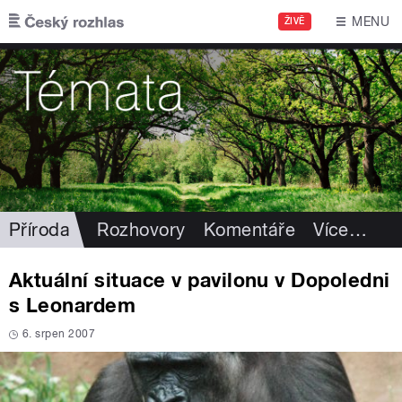
Přejít k hlavnímu obsahu
MENU
ŽIVĚ
Příroda
Rozhovory
Komentáře
Více
…
Aktuální situace v pavilonu v Dopoledni
s Leonardem
6. srpen 2007